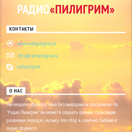
РАДИО
«ПИЛИГРИМ»
КОНТАКТЫ
www.radiopiligrim.ru
info@radiopiligrim.ru
radiopiligrim
О НАС
Мы вещаем круглосуточно без выходных и праздников. На
"Радио Пилигрим" вы можете слушать прямые трансляции
различных передач, музыку non-stop и, конечно, Библию в
аудио формате.