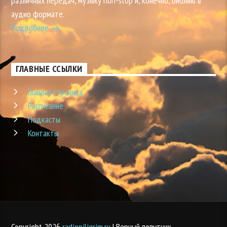
различных передач, музыку non-stop и, конечно, Библию в
аудио формате.
Подробнее
ГЛАВНЫЕ ССЫЛКИ
Главная страница
Расписание
Подкасты
Контакты
Copyright 2026
radiopiligrim.ru
| Верный попутчик