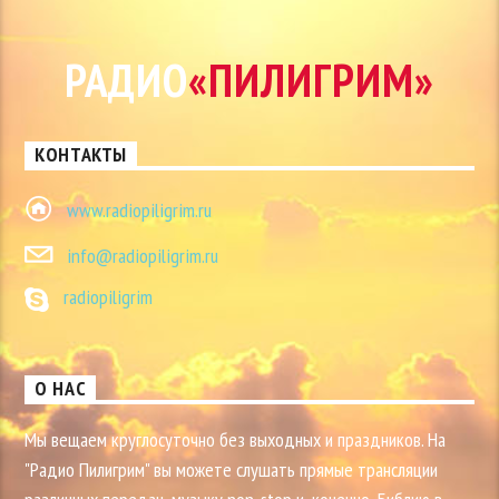
РАДИО
«ПИЛИГРИМ»
КОНТАКТЫ
www.radiopiligrim.ru
info@radiopiligrim.ru
radiopiligrim
О НАС
Мы вещаем круглосуточно без выходных и праздников. На
"Радио Пилигрим" вы можете слушать прямые трансляции